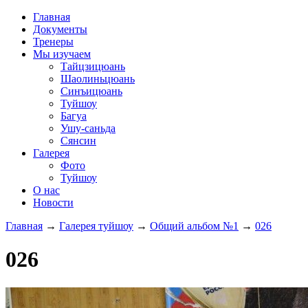
Главная
Документы
Тренеры
Мы изучаем
Тайцзицюань
Шаолиньцюань
Синъицюань
Туйшоу
Багуа
Ушу-саньда
Сянсин
Галерея
Фото
Туйшоу
О нас
Новости
Главная
→
Галерея туйшоу
→
Общий альбом №1
→
026
026