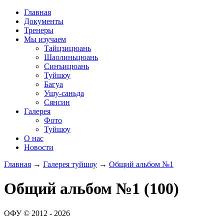
Главная
Документы
Тренеры
Мы изучаем
Тайцзицюань
Шаолиньцюань
Синъицюань
Туйшоу
Багуа
Ушу-саньда
Сянсин
Галерея
Фото
Туйшоу
О нас
Новости
Главная
→
Галерея туйшоу
→
Общий альбом №1
Общий альбом №1 (100)
ОФУ © 2012 - 2026