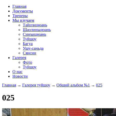
Главная
Документы
Тренеры
Мы изучаем
Тайцзицюань
Шаолиньцюань
Синъицюань
Туйшоу
Багуа
Ушу-саньда
Сянсин
Галерея
Фото
Туйшоу
О нас
Новости
Главная
→
Галерея туйшоу
→
Общий альбом №1
→
025
025