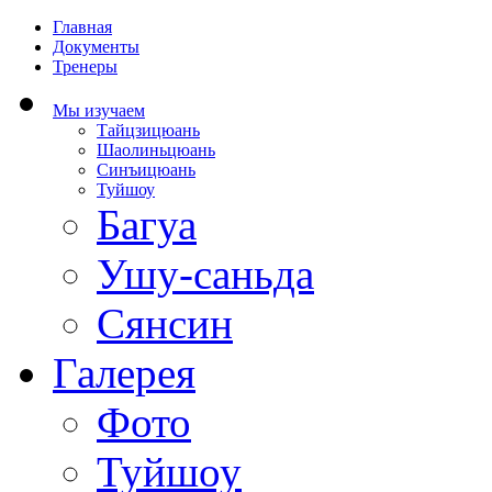
Главная
Документы
Тренеры
Мы изучаем
Тайцзицюань
Шаолиньцюань
Синъицюань
Туйшоу
Багуа
Ушу-саньда
Сянсин
Галерея
Фото
Туйшоу