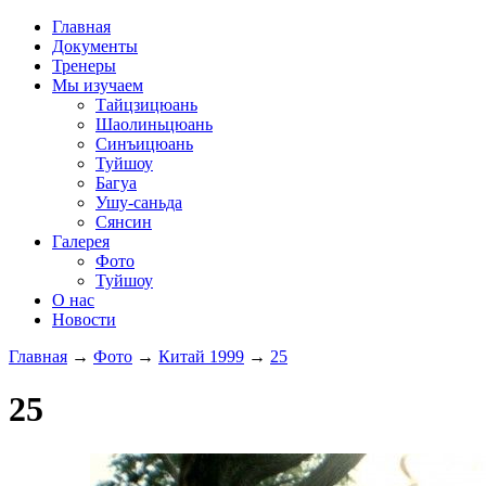
Главная
Документы
Тренеры
Мы изучаем
Тайцзицюань
Шаолиньцюань
Синъицюань
Туйшоу
Багуа
Ушу-саньда
Сянсин
Галерея
Фото
Туйшоу
О нас
Новости
Главная
→
Фото
→
Китай 1999
→
25
25