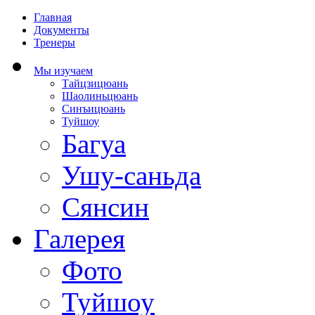
Главная
Документы
Тренеры
Мы изучаем
Тайцзицюань
Шаолиньцюань
Синъицюань
Туйшоу
Багуа
Ушу-саньда
Сянсин
Галерея
Фото
Туйшоу