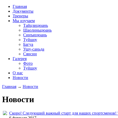
Главная
Документы
Тренеры
Мы изучаем
Тайцзицюань
Шаолиньцюань
Синъицюань
Туйшоу
Багуа
Ушу-саньда
Сянсин
Галерея
Фото
Туйшоу
О нас
Новости
Главная
→
Новости
Новости
Скоро! Следующий важный старт для наших спортсменов! 
6 февраля 2017