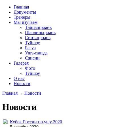
Главная
Документы
Тренеры
Мы изучаем
Тайцзицюань
Шаолиньцюань
Синъицюань
Туйшоу
Багуа
Ушу-саньда
Сянсин
Галерея
Фото
Туйшоу
О нас
Новости
Главная
→
Новости
Новости
Кубок России по ушу 2020
5 декабря 2020