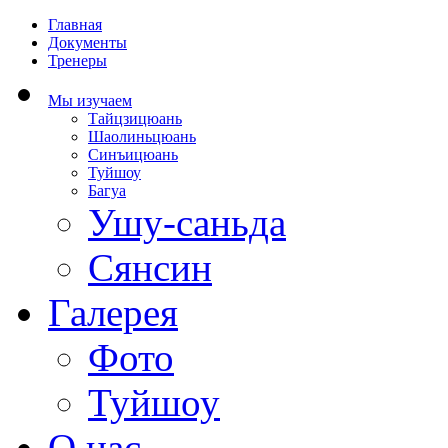
Главная
Документы
Тренеры
Мы изучаем
Тайцзицюань
Шаолиньцюань
Синъицюань
Туйшоу
Багуа
Ушу-саньда
Сянсин
Галерея
Фото
Туйшоу
О нас